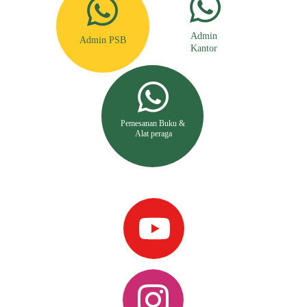
Admin 
Admin PSB
Kantor 
Pemesanan Buku & 
Alat peraga